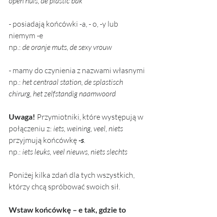
open huis, de plastic bak
- posiadają końcówki -a, - o, -y lub 
niemym -e
np.: 
de oranje muts, de sexy vrouw
- mamy do czynienia z nazwami własnymi 
np.: 
het centraal station, de splastisch 
chirurg, het zelfstandig naamwoord
Uwaga!
 Przymiotniki, które występują w 
połączeniu z: 
iets, weining, veel, niets
przyjmują końcówkę 
-s
.
np.: 
iets leuks, veel nieuws, niets slechts
Poniżej kilka zdań dla tych wszystkich, 
którzy chcą spróbować swoich sił.  
Wstaw końcówkę – e tak, gdzie to 