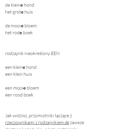
de klein
e
 hond 
het grot
e
 huis
de mooi
e
 bloem
het rod
e
 boek
rodzajnik nieokreślony EEN
een klein
e
 hond
een klein huis
een mooi
e
 bloem
een rood boek
Jak widzisz, przymiotniki łączące z 
rzeczownikami z rodzajnikiem 
de
 zawsze 