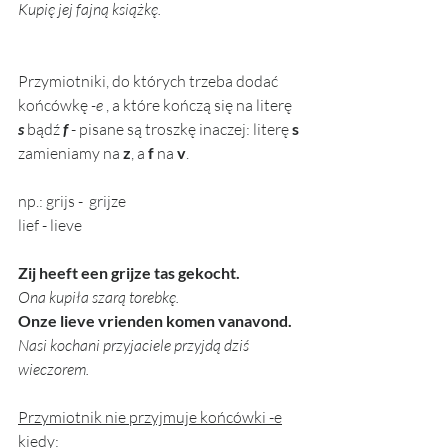
Kupię jej fajną książkę.
Przymiotniki, do których trzeba dodać 
końcówkę 
-e
 , a które kończą się na literę 
s
 bądź 
f 
- pisane są troszkę inaczej: literę 
s
zamieniamy na 
z
, a 
f 
na
 v
.
np.: grijs -  grijze
lief - lieve
Zij heeft een grijze tas gekocht.
Ona kupiła szarą torebkę.
Onze lieve vrienden komen vanavond.
Nasi kochani przyjaciele przyjdą dziś 
wieczorem. 
Przymiotnik nie przyjmuje końcówki -e
kiedy: