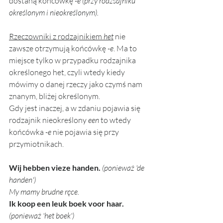
dostaną końcówkę 
-e (przy rodzsajniku 
określonym i nieokreślonym).
Rzeczowniki z rodzajnikiem 
het
 nie 
zawsze otrzymują końcówkę 
-e
. Ma to 
miejsce tylko w przypadku rodzajnika 
określonego het, czyli wtedy kiedy 
mówimy o danej rzeczy jako czymś nam 
znanym, bliżej określonym. 
Gdy jest inaczej, a w zdaniu pojawia się 
rodzajnik nieokreślony 
een
 to wtedy 
końcówka 
-e
 nie pojawia się przy 
przymiotnikach. 
Wij hebben vieze handen. 
(ponieważ 'de 
handen')
My mamy brudne ręce.
Ik koop een leuk boek voor haar. 
(ponieważ 'het boek')