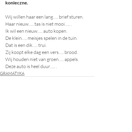
konieczne. 
Wij willen haar een lang….. brief sturen.
Haar nieuw….. tas is niet mooi….. .
Ik wil een nieuw….. auto kopen.
De klein….. meisjes spelen in de tuin.
Dat is een dik….. trui.
Zij koopt elke dag een vers….. brood.
Wij houden niet van groen….. appels.
Deze auto is heel duur….. .
GRAMATYKA
Ostatnie posty
Zobacz wszystkie