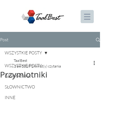
Post
WSZYSTKIE POSTY
TaalBest
WSZYSTKIE POSTY
1 sie 2018
2 minut(y) czytania
Przymiotniki
GRAMATYKA
SŁOWNICTWO
INNE