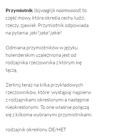
Przymiotnik
 (
bijvoeglijk naamwoord
) to 
część mowy, która określa cechy ludzi, 
rzeczy, zjawisk. Przymiotnik odpowiada 
na pytania: 
jaki? jaka? jakie?
Odmiana przymiotników w języku 
holenderskim uzależniona jest od  
rodzajnika rzeczownika z którym się 
łączą.
Zerknij teraz na kilka przykładowych 
rzeczowników, które 'wystąpią' najpierw 
z rodzajnikami określonymi a następnie 
nieokreślonymi. To one właśnie połączą 
się z kilkoma wybranymi przymiotnikami. 
rodzajnik określony DE/HET